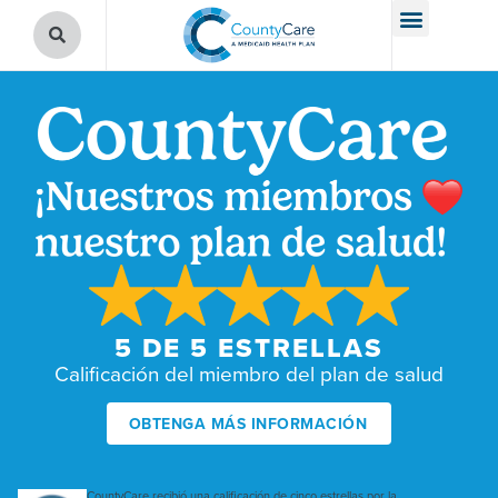
5 DE 5 ESTRELLAS
Calificación del miembro del plan de salud
OBTENGA MÁS INFORMACIÓN
CountyCare recibió una calificación de cinco estrellas por la