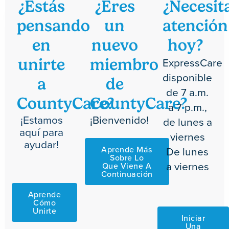
¿Estás
¿Eres
¿Necesit
pensando
un
atención
en
nuevo
hoy?
ExpressCare
unirte
miembro
disponible
a
de
de 7 a.m.
CountyCare?
CountyCare?
a 7 p.m.,
¡Estamos
¡Bienvenido!
de lunes a
aquí para
viernes
ayudar!
De lunes
Aprende Más
Sobre Lo
a viernes
Que Viene A
Continuación
Aprende
Cómo
Unirte
Iniciar
Una