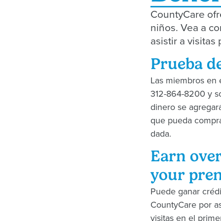
CountyCare ofr
niños. Vea a co
asistir a visita
Prueba de
Las miembros en e
312-864-8200 y so
dinero se agregar
que pueda comprar
dada.
Earn over
your pren
Puede ganar crédi
CountyCare por asi
visitas en el prim