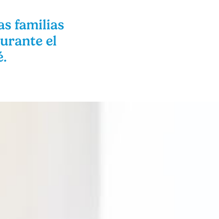
s familias
urante el
é.