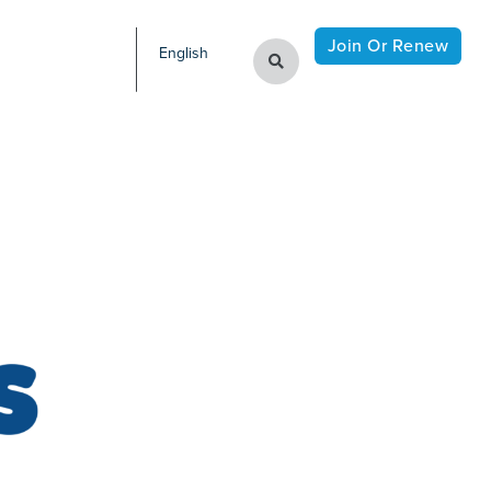
Join Or Renew
English